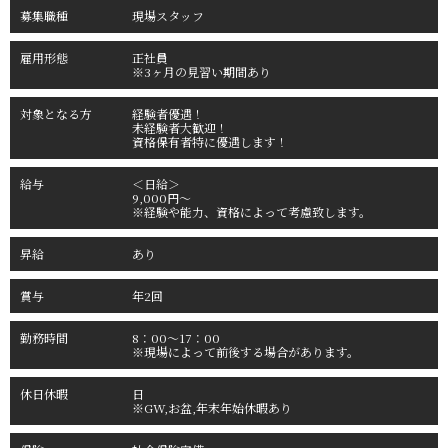
募集職種
現場スタッフ
雇用形態
正社員
※3ヶ月の見習い期間あり
対象となる方
経験者優遇！
未経験者大歓迎！
資格保有者特に優遇します！
給与
＜日給＞
9,000円〜
※経験や能力、資格によって考慮致します。
昇給
あり
賞与
年2回
勤務時間
8：00〜17：00
※現場によって前後する場合があります。
休日休暇
日
※GW,お盆,年末年始休暇あり